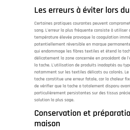
Les erreurs à éviter lors 
Certaines pratiques courantes peuvent compromett
sang. L'erreur la plus fréquente consiste à utiliser
température élevée provoque la coagulation immé
potentiellement réversible en marque permanente.
qui endommage les fibres textiles et étend la tach
délicatement la zone concernée en procédant de l'ex
la tache. L'utilisation de produits inadaptés au t
notamment sur les textiles délicats ou colorés. Le
tache constitue une erreur fatale, car la chaleur fi
de vérifier que la tache a totalement disparu ava
particulièrement persistantes sur des tissus préci
solution la plus sage.
Conservation et préparati
maison