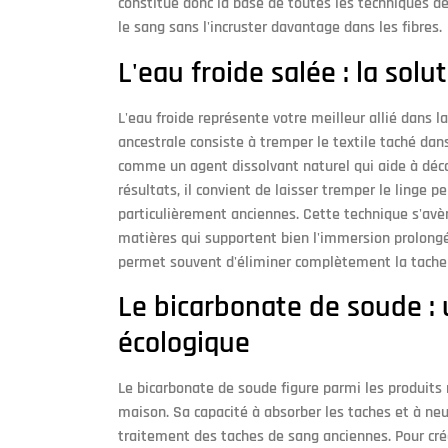
constitue donc la base de toutes les techniques d
le sang sans l'incruster davantage dans les fibres.
L'eau froide salée : la solu
L'eau froide représente votre meilleur allié dans 
ancestrale consiste à tremper le textile taché dans
comme un agent dissolvant naturel qui aide à déco
résultats, il convient de laisser tremper le linge 
particulièrement anciennes. Cette technique s'avère
matières qui supportent bien l'immersion prolongé
permet souvent d'éliminer complètement la tache 
Le bicarbonate de soude :
écologique
Le bicarbonate de soude figure parmi les produits n
maison. Sa capacité à absorber les taches et à neut
traitement des taches de sang anciennes. Pour créer