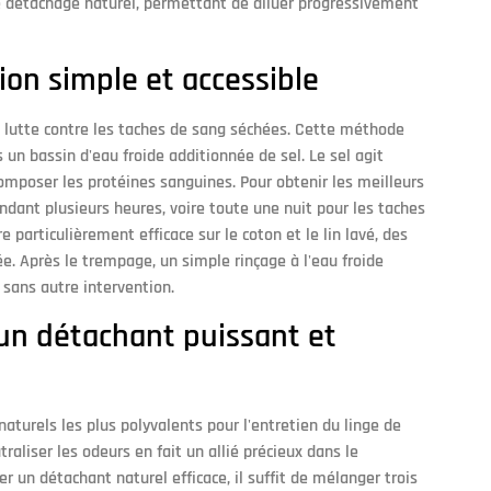
e détachage naturel, permettant de diluer progressivement
tion simple et accessible
la lutte contre les taches de sang séchées. Cette méthode
 un bassin d'eau froide additionnée de sel. Le sel agit
mposer les protéines sanguines. Pour obtenir les meilleurs
pendant plusieurs heures, voire toute une nuit pour les taches
 particulièrement efficace sur le coton et le lin lavé, des
e. Après le trempage, un simple rinçage à l'eau froide
sans autre intervention.
 un détachant puissant et
aturels les plus polyvalents pour l'entretien du linge de
raliser les odeurs en fait un allié précieux dans le
 un détachant naturel efficace, il suffit de mélanger trois